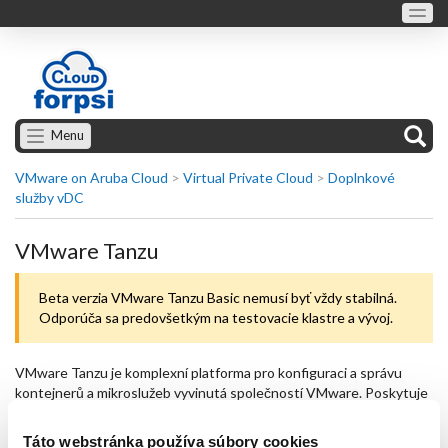
Menu
VMware on Aruba Cloud
>
Virtual Private Cloud
>
Doplnkové
služby vDC
VMware Tanzu
Beta verzia VMware Tanzu Basic nemusí byť vždy stabilná.
Odporúča sa predovšetkým na testovacie klastre a vývoj.
VMware Tanzu je komplexní platforma pro konfiguraci a správu
kontejnerů a mikroslužeb vyvinutá společností VMware. Poskytuje
kompletní sadu nástrojů a řešení pro IT týmy, které mají za úkol
vytvářet, automatizovat a spravovat produkční prostředí pro
Táto webstránka používa súbory cookies