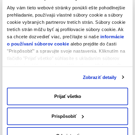
veřejné, privátní a hybridní cloudové aplikace.
Aby vám tieto webové stránky ponúkli ešte pohodlnejšie
VMware Tanzu podporuje hlavní operační systémy a kontejnerové
prehliadanie, používajú vlastné súbory cookie a súbory
technologie včetně Kubernetes a poskytuje spolehlivé a snadno
cookie vybraných partnerov tretích strán. Súbory cookie
škálovatlené nástroje pro vytváření, automatizaci a správu
tretích strán môžu byť aj profilovacie súbory cookie. Ak
produkčních prostředí.
sa chcete dozvedieť viac, prečítajte si naše
informácie
Oficiální dokumentace pro VMware Tanzu je k dipozici
zde
.
o používaní súborov cookie
alebo prejdite do časti
"Prispôsobiť" a spravujte svoje nastavenia. Kliknutím na
tlačidlo "Prijať všetko" súhlasíte s ukladaním súborov
Pre viac technických a obchodných informácií
kontaktujte
cookie do vášho zariadenia. Kliknutím na "Odmietnuť"
náš tím odborníkov.
súhlasíte s ukladaním len nevyhnutných súborov cookie.
Zobraziť detaily
Prijať všetko
Prispôsobiť