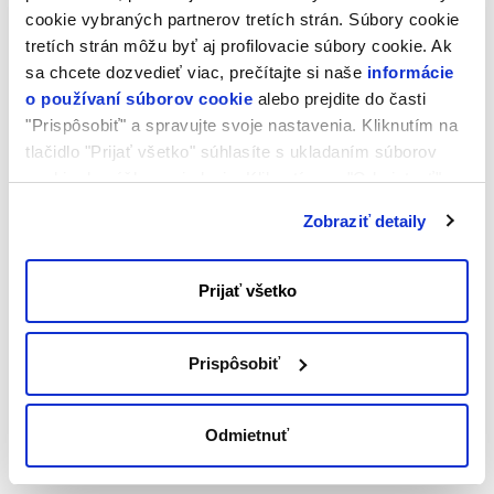
Horizontálne a vertikálne škálovanie
cookie vybraných partnerov tretích strán. Súbory cookie
tretích strán môžu byť aj profilovacie súbory cookie. Ak
sa chcete dozvedieť viac, prečítajte si naše
informácie
o používaní súborov cookie
alebo prejdite do časti
"Prispôsobiť" a spravujte svoje nastavenia. Kliknutím na
tlačidlo "Prijať všetko" súhlasíte s ukladaním súborov
cookie do vášho zariadenia. Kliknutím na "Odmietnuť"
súhlasíte s ukladaním len nevyhnutných súborov cookie.
Zobraziť detaily
Prijať všetko
Prispôsobiť
Odmietnuť