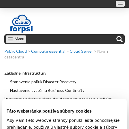
Menu
Public Cloud
>
Compute essential
>
Cloud Server
>
Návrh
datacentra
Základné infraštruktúry
Stanovenie politík Disaster Recovery
Nastavenie systému Business Continuity
Vytvorenie privátnej siete cloud servermi naprieč niekoľkými
datacentrami
Táto webstránka používa súbory cookies
Konfigurácia servera Windows
Aby vám tieto webové stránky ponúkli ešte pohodlnejšie
Konfigurácia servera Linux
prehliadanie, používajú vlastné súbory cookie a súbory