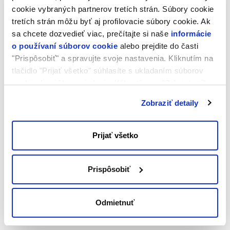
Domény a DNS
cookie vybraných partnerov tretích strán. Súbory cookie
tretích strán môžu byť aj profilovacie súbory cookie. Ak
sa chcete dozvedieť viac, prečítajte si naše
informácie
o používaní súborov cookie
alebo prejdite do časti
"Prispôsobiť" a spravujte svoje nastavenia. Kliknutím na
tlačidlo "Prijať všetko" súhlasíte s ukladaním súborov
cookie do vášho zariadenia. Kliknutím na "Odmietnuť"
súhlasíte s ukladaním len nevyhnutných súborov cookie.
Zobraziť detaily
Prijať všetko
Prispôsobiť
Odmietnuť