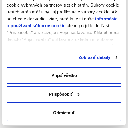
cookie vybraných partnerov tretích strán. Súbory cookie
Zmazanie Unified Storage
tretích strán môžu byť aj profilovacie súbory cookie. Ak
sa chcete dozvedieť viac, prečítajte si naše
informácie
o používaní súborov cookie
alebo prejdite do časti
"Prispôsobiť" a spravujte svoje nastavenia. Kliknutím na
tlačidlo "Prijať všetko" súhlasíte s ukladaním súborov
cookie do vášho zariadenia. Kliknutím na "Odmietnuť"
súhlasíte s ukladaním len nevyhnutných súborov cookie.
Zobraziť detaily
Prijať všetko
Prispôsobiť
Odmietnuť