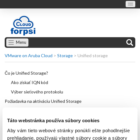
Menu
VMware on Aruba Cloud
>
Storage
>
Unified storage
Čo je Unified Storage?
Ako získať IQN kód
Výber sieťového protokolu
Požiadavka na aktiváciu Unified Storage
Pripojenie cloud servera do Unified Storage
Pripojenie cloud servera do Unified Storage pomocou CIFS
Táto webstránka používa súbory cookies
Pripojenie cloud servera do Unified Storage pomocou iSCSI
Aby vám tieto webové stránky ponúkli ešte pohodlnejšie
prehliadanie, používajú vlastné súbory cookie a súbory
Úprava Unified Storage