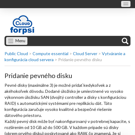
Menu
Public Cloud
>
Compute essential
>
Cloud Server
>
Vytváranie a
konfigurácia cloud servera
>
Pridanie pevného disku
Pridanie pevného disku
Pevné disky (maximálne 3) je možné pridať kedykoľvek a z
akéhokoľvek dôvodu. Dodané úložisko je umiestnené vo vysoko
výkonnom úložisku SAN (dvojitý controller a disky s konfiguráciou
RAID) s automatickými systémami pre replikáciu dát. Táto
konfigurácia zaručuje vysoko kvalitné a bezpečné riešenie
dátového priestoru.
Každý pevný disk môže byť nakonfigurovaný v potrebnej kapacite, s
rozšírením od 10 GB až do 500 GB. V každom prípade sú disky
(okrem prvého disku) poskytované ako RAW, čo znamená, že si