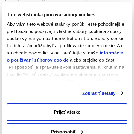
vyžadujú formátovanie. Túto operáciu môžete uskutočniť bez
vypnutia cloud servera.
Táto webstránka používa súbory cookies
K zvýšeniu počtu pevných diskov môže dôjsť pri potrebe
Aby vám tieto webové stránky ponúkli ešte pohodlnejšie
konfigurácie cloud servera pre Storage alebo pre zaistenie zálohy
prehliadanie, používajú vlastné súbory cookie a súbory
vlastných webových stránok alebo databáz.
cookie vybraných partnerov tretích strán. Súbory cookie
Pripomíname, že v prípade zníženia počtu pevných diskov dôjde k
tretích strán môžu byť aj profilovacie súbory cookie. Ak
strate dát uložených na pevných diskoch.
sa chcete dozvedieť viac, prečítajte si naše
informácie
o používaní súborov cookie
alebo prejdite do časti
The operations described are examples: the improper use
"Prispôsobiť" a spravujte svoje nastavenia. Kliknutím na
or use without due care and skill, can cause the partial and
tlačidlo "Prijať všetko" súhlasíte s ukladaním súborov
total loss of data, and in some cases may jeopardize the
correct operation of the virtual server. Using this guide
cookie do vášho zariadenia. Kliknutím na "Odmietnuť"
without the appropriate skills is not recommended. Aruba
súhlasíte s ukladaním len nevyhnutných súborov cookie.
S.p.A. does not accept any responsibility for any problems
Zobraziť detaily
or damage caused by using these guides
Prijať všetko
Prispôsobiť